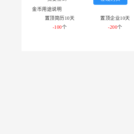
金币用途说明
置顶简历10天
置顶企业10天
-100
个
-200
个