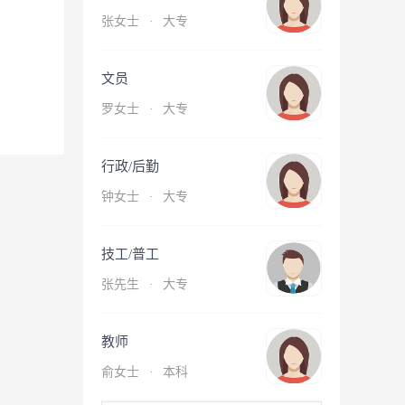
张女士
·
大专
文员
罗女士
·
大专
行政/后勤
钟女士
·
大专
技工/普工
张先生
·
大专
教师
俞女士
·
本科