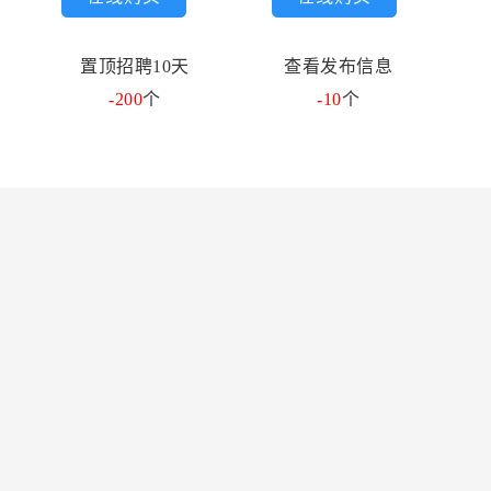
置顶招聘10天
查看发布信息
-200
个
-10
个